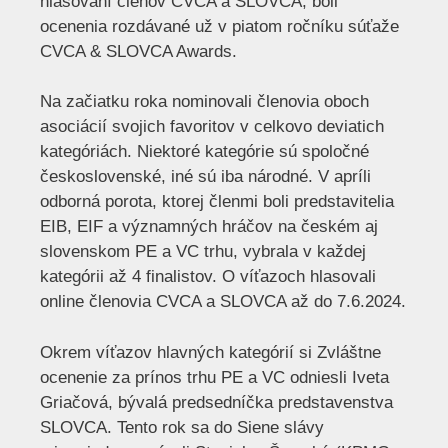
hlasovaní členov CVCA a SLOVCA, boli
ocenenia rozdávané už v piatom ročníku súťaže
CVCA & SLOVCA Awards.
Na začiatku roka nominovali členovia oboch
asociácií svojich favoritov v celkovo deviatich
kategóriách. Niektoré kategórie sú spoločné
československé, iné sú iba národné. V apríli
odborná porota, ktorej členmi boli predstavitelia
EIB, EIF a významných hráčov na českém aj
slovenskom PE a VC trhu, vybrala v každej
kategórii až 4 finalistov. O víťazoch hlasovali
online členovia CVCA a SLOVCA až do 7.6.2024.
Okrem víťazov hlavných kategórií si Zvláštne
ocenenie za prínos trhu PE a VC odniesli Iveta
Griačová, bývalá predsedníčka predstavenstva
SLOVCA. Tento rok sa do Siene slávy