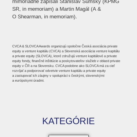
mimoriadne zapísali Stanislav Šumský (KPMG
SR, in memoriam) a Martin Magál (A &
O Shearman, in memoriam).
CVCA & SLOVCA Awards organizujú spoločne Česká asociácia private
equity a venture kapitálu (CVCA) a Slovenská asociácia venture kapitálu
a private equity (SLOVCA), ktoré združujú venture kapitálové a private
equity fondy, finančné inštitúcie a poskytovateľov služieb v oblasti private
equity v ČR a na Slovensku. CVCA podobne ako SLOVCA má za cieľ
rozvíjať a podporovať odvetvie venture kapitálu a private equity
a zastupovať ich záujmy v spolupráci s českými, slovenskými
a európskymi úradmi.
KATEGÓRIE