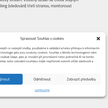
ing (sledování) třetí stranou, monitorovat
stí těchto dat nejsou osobní údaje.
Spravovat Souhlas s cookies
ytli co nejlepší služby, používáme k ukládání a/nebo přístupu k informacím
technologie jako jsou soubory cookies. Souhlas s těmito technologiemi nám
ovávat údaje, jako je chování při procházení nebo jedinečná ID na tomto
las nebo odvolání souhlasu může nepříznivě ovlivnit určité vlastnosti a
íjmout
Odmítnout
Zobrazit předvolby
GDPR
GDPR