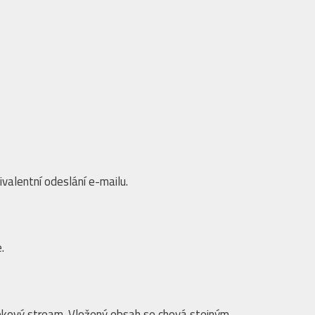
valentní odeslání e-mailu.
.
okový stream. Vložený obsah se chová stejným