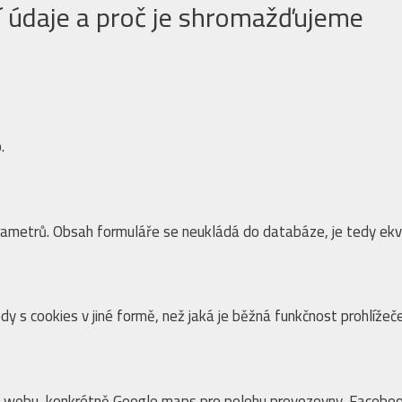
 údaje a proč je shromažďujeme
.
rametrů. Obsah formuláře se neukládá do databáze, je tedy ekvi
 s cookies v jiné formě, než jaká je běžná funkčnost prohlížeče
o webu, konkrétně Google maps pro polohu provozovny, Facebo