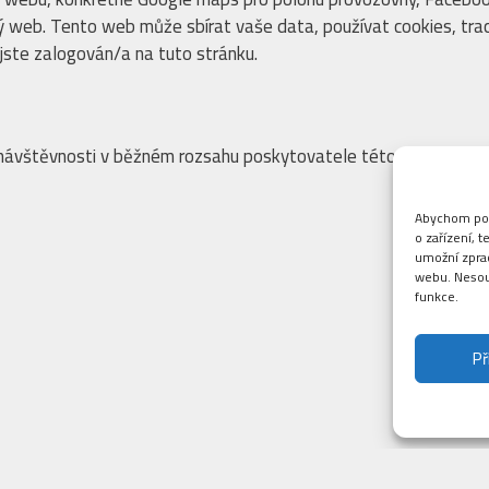
ý web. Tento web může sbírat vaše data, používat cookies, track
jste zalogován/a na tuto stránku.
návštěvnosti v běžném rozsahu poskytovatele této služby. Součá
Abychom posk
o zařízení, 
umožní zprac
webu. Nesouh
funkce.
Př